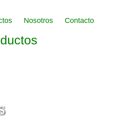
ctos
Nosotros
Contacto
oductos
S